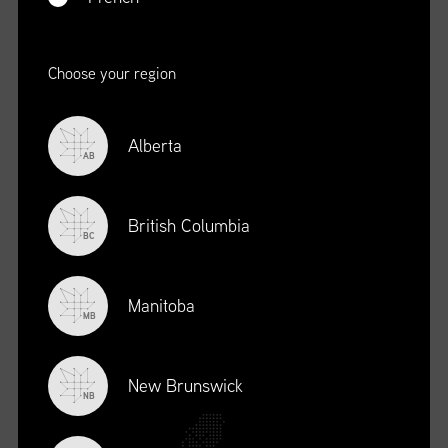
Choose your region
Alberta
AB
British Columbia
BC
Manitoba
PARTNERS
MB
New Brunswick
NB