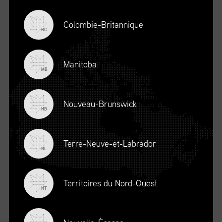
Colombie-Britannique
BC
Manitoba
MB
Nouveau-Brunswick
NB
Terre-Neuve-et-Labrador
DESCRIPTION
NL
Territoires du Nord-Ouest
NT
S’INSCRIRE