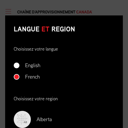
LANGUE
ET
REGION
Choisissez votre langue
English
DATE
OÙ
French
04/22/23
Zoom Virtual Platform
HEURE
REGISTRATION DEADLINE
09:00 AM EDT
11/02/20
Choisissez votre region
S’INSCRIRE
Alberta
AB