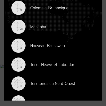
Colombie-Britannique
BC
Manitoba
MB
Nouveau-Brunswick
NB
© Chaîne d'approvisionnement Canada, 2026 Tous droits réservés.
Déclaration de
confidentialité
.
Conditions d’utilisation
.
Code de conduite
.
Une création de Joey Ai.
Terre-Neuve-et-Labrador
NL
Territoires du Nord-Ouest
NT
Nouvelle-Écosse
NS