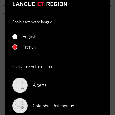
LANGUE
ET
REGION
d’approvisionnement. Un utilisateur de ce cadre peut choisir les
compétences pour un besoin ou un contexte précis et, ce faisant,
obtenir les normes associées à plusieurs emplois au sein de la
Choisissez votre langue
chaîne d’approvisionnement dans la plupart des secteurs
économiques et de l’industrie.
English
French
Choisissez votre region
Alberta
AB
Colombie-Britannique
BC