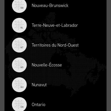
Nouveau-Brunswick
NB
Terre-Neuve-et-Labrador
NL
RÉSEAUTAGE
Territoires du Nord-Ouest
NT
Soyez en contact avec une communauté de leaders en
gestion de la chaîne d’approvisionnement provenant des
quatre coins du pays, participez à plusieurs événements
Nouvelle-Écosse
NS
de réseautage et inscrivez-vous dans notre programme de
mentorat qui prépare les leaders de demain.
Nunavut
NU
Ontario
ON