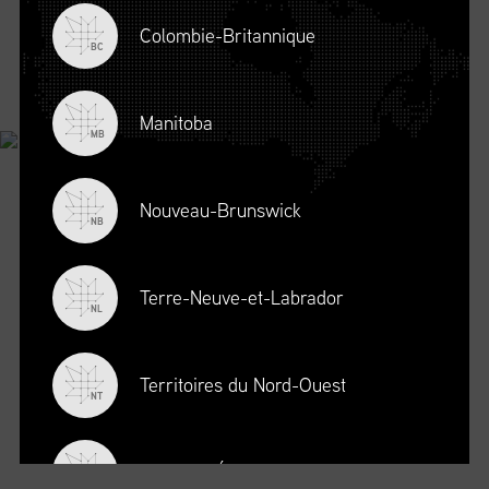
Colombie-Britannique
BC
© Chaîne d'approvisionnement Canada, 2026 Tous droits réservés.
Déclaration de
confidentialité
.
Conditions d’utilisation
.
Code de conduite
.
Une création de Joey Ai.
Manitoba
MB
Nouveau-Brunswick
NB
Terre-Neuve-et-Labrador
NL
Territoires du Nord-Ouest
NT
Nouvelle-Écosse
NS