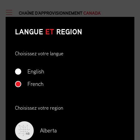
LANGUE
ET
REGION
Choisissez votre langue
English
DATE
OÙ
French
04/22/23
Zoom Virtual Platform
HEURE
REGISTRATION DEADLINE
09:00 AM EDT
11/02/20
Choisissez votre region
S’INSCRIRE
Alberta
AB