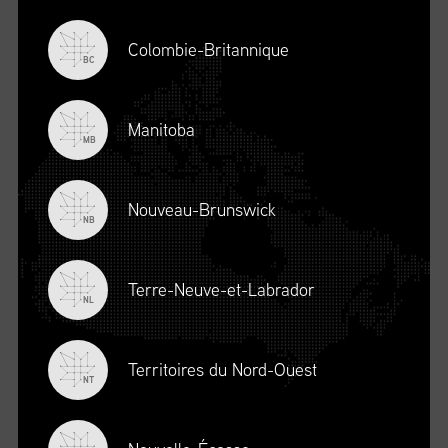
Colombie-Britannique
BC
Manitoba
MB
Nouveau-Brunswick
NB
Terre-Neuve-et-Labrador
DESCRIPTION
NL
Territoires du Nord-Ouest
NT
S’INSCRIRE