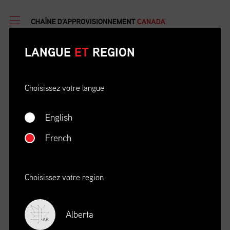
LANGUE
ET
REGION
Choisissez votre langue
English
DATE
OÙ
French
04/22/23
Zoom Virtual Platform
HEURE
REGISTRATION DEADLINE
09:00 AM EDT
11/02/20
Choisissez votre region
S’INSCRIRE
Alberta
AB