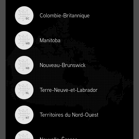
Colombie-Britannique
BC
Manitoba
MB
Nouveau-Brunswick
NB
Terre-Neuve-et-Labrador
DESCRIPTION
NL
Territoires du Nord-Ouest
NT
S’INSCRIRE