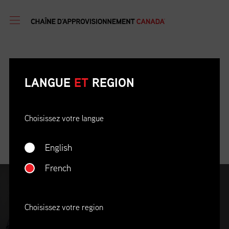
MESSAGE DU NOUVEL AN DE DYLAN
LANGUE
ET
REGION
BARTLETT, PRÉSIDENT-DIRECTEUR
GÉNÉRAL
Choisissez votre langue
January 02, 2026
English
French
Choisissez votre region