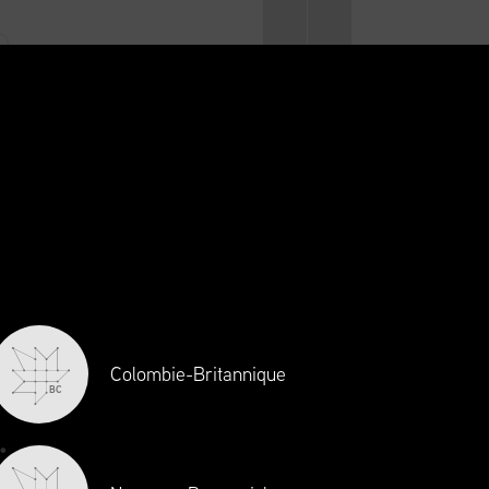
NOUS JOINDRE
SE CONNECTER
CA
FR
INITIATIVES
NOUVELLES ET ÉVÉNEMENTS
CARRIÈRES
Colombie-Britannique
BC