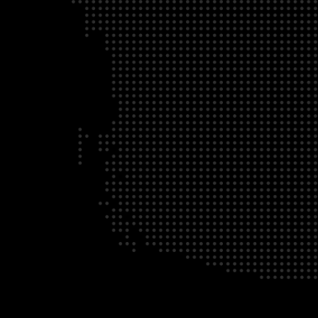
À PROPOS
DÉFENSE DES INTÉRÊTS
ADHÉ
© Chaîne d'approvisionnement Canad