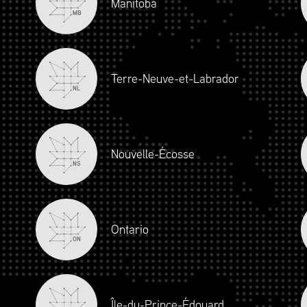
Manitoba
MB
Terre-Neuve-et-Labrador
NL
Nouvelle-Écosse
NS
SION
SCMP
FORMATION
NOUVELLES ET ÉVÉNEMENTS
a, 2026 Tous droits réservés.
Déclaration de confidentialité
.
Conditions d’utilisation
.
Code 
Ontario
ON
Île-du-Prince-Édouard