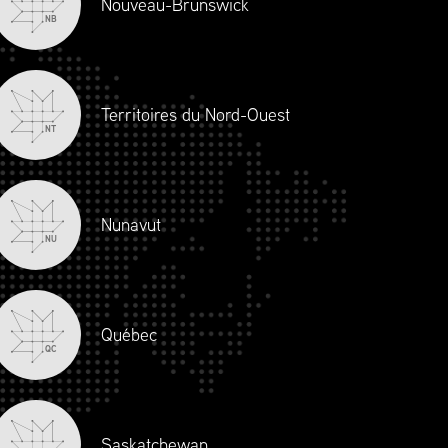
Nouveau-Brunswick
NB
Territoires du Nord-Ouest
NT
Nunavut
NU
CARRIÈRES
NOUS JOINDRE
SE CONNECTER
de conduite
.
Une création de Joey Ai.
Québec
QC
Saskatchewan