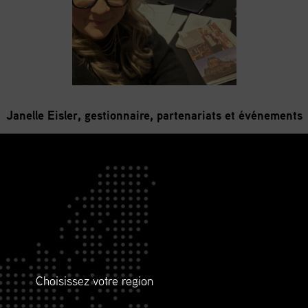
Janelle Eisler, gestionnaire, partenariats et événements
hâteau Frontenac à la planification des principaux espaces et 
s coulisses de l’organisation de l’un des événements les plus 
UR LE TERRAIN À QUÉB
consacré à la finalisation des éléments logistiques qui façonn
Choisissez votre region