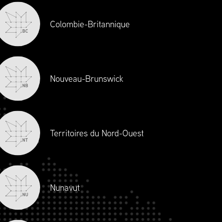
Colombie-Britannique
BC
Nouveau-Brunswick
NB
Territoires du Nord-Ouest
NT
Nunavut
us et à la coordination avec les
NU
ce fluide et de grande qualité.