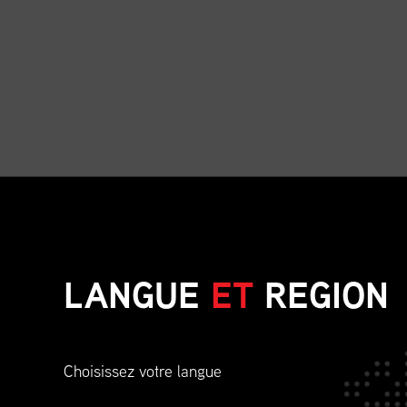
De l’exploration du Fairmont Le C
visite offre un aperçu de
LANGUE
ET
REGION
S
Le séjour de Janelle sur place est 
Choisissez votre langue