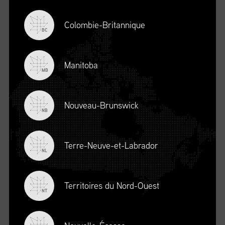
Colombie-Britannique
BC
Manitoba
MB
Nouveau-Brunswick
NB
Terre-Neuve-et-Labrador
DESCRIPTION
NL
Territoires du Nord-Ouest
NT
S’INSCRIRE