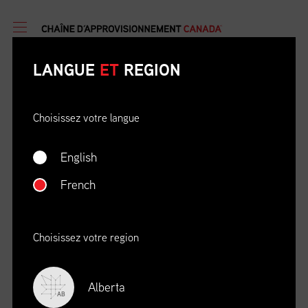
LANGUE
ET
REGION
Choisissez votre langue
English
DATE
OÙ
French
04/22/23
Zoom Virtual Platform
HEURE
REGISTRATION DEADLINE
09:00 AM EDT
11/02/20
Choisissez votre region
S’INSCRIRE
Alberta
AB