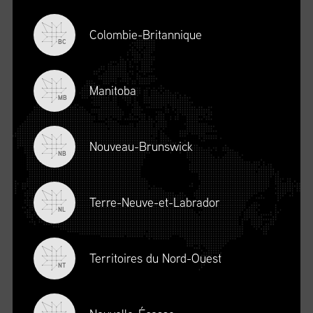
Colombie-Britannique
BC
Manitoba
MB
Nouveau-Brunswick
NB
Terre-Neuve-et-Labrador
DESCRIPTION
NL
Territoires du Nord-Ouest
NT
S’INSCRIRE