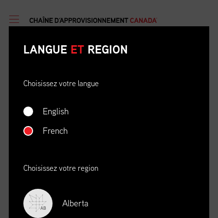
LANGUE
ET
REGION
Choisissez votre langue
English
DATE
OÙ
French
04/22/23
Zoom Virtual Platform
HEURE
REGISTRATION DEADLINE
09:00 AM EDT
11/02/20
Choisissez votre region
S’INSCRIRE
Alberta
AB