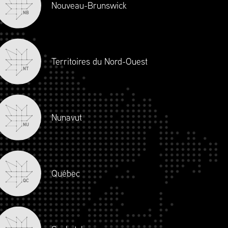
Nouveau-Brunswick
NB
Territoires du Nord-Ouest
NT
Nunavut
S’INSCRIRE
NU
Québec
QC