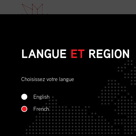
À P
LANGUE
ET
REGION
Choisissez votre langue
English
French
DATE
OÙ
04/22/23
Zoom Virtual Platform