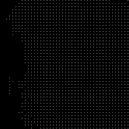
HEURE
REGISTRATION DEADLINE
09:00 AM EDT
11/02/20
S’INSCRIRE
DESCRIPTION