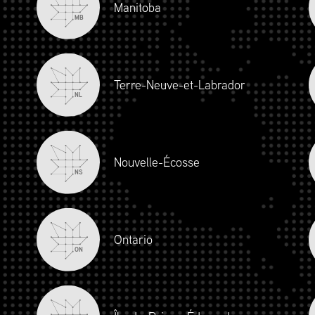
Manitoba
MB
Terre-Neuve-et-Labrador
NL
Nouvelle-Écosse
NS
Ontario
ON