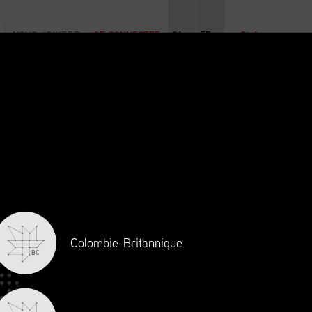
NOUS JOINDRE
SE CONNECTER
CA
FR
INITIATIVES
NOUVELLES ET ÉVÉNEMENTS
CARRIÈRES
Colombie-Britannique
BC