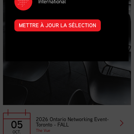
International
METTRE À JOUR LA SÉLECTION
2026 Ontario Networking Event-
05
Toronto - FALL
The Vue
OCT.