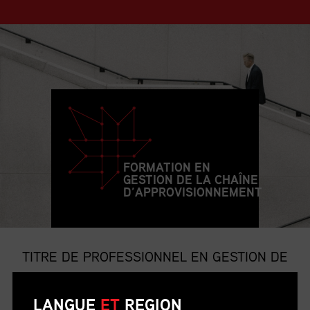
FORMATION EN
GESTION DE LA CHAÎNE
D’APPROVISIONNEMENT
TITRE DE PROFESSIONNEL EN GESTION DE
LA CHAÎNE D’APPROVISIONNEMENT
LANGUE
ET
REGION
Le titre de p.g.c.a. est le titre professionnel le plus convoité et