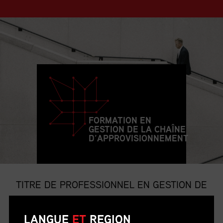
FORMATION EN
GESTION DE LA CHAÎNE
D’APPROVISIONNEMENT
TITRE DE PROFESSIONNEL EN GESTION DE
LA CHAÎNE D’APPROVISIONNEMENT
LANGUE
ET
REGION
Le titre de p.g.c.a. est le titre professionnel le plus convoité et