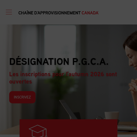
PROGRAMME DE
.
FORMATION EN GEST
D’APPROVISIONNEM
 sont
Les inscriptions pour l'autumn 2026
ouvertes
INSCRIVEZ