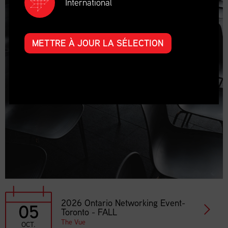
International
METTRE À JOUR LA SÉLECTION
2026 Ontario Networking Event-
05
Toronto - FALL
The Vue
OCT.