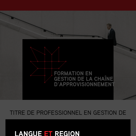
FORMATION EN
GESTION DE LA CHAÎNE
D’APPROVISIONNEMENT
TITRE DE PROFESSIONNEL EN GESTION DE
LA CHAÎNE D’APPROVISIONNEMENT
LANGUE
ET
REGION
Le titre de p.g.c.a. est le titre professionnel le plus convoité et