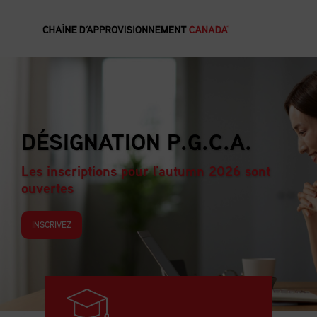
PROGRA
ION P.G.C.A.
FORMATI
D’APPRO
s pour l'autumn 2026 sont
Les inscription
ouvertes
INSCRIVEZ