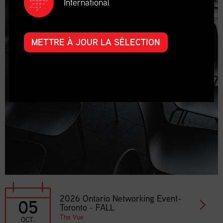
International
METTRE À JOUR LA SÉLECTION
2026 Ontario Networking Event-
05
Toronto - FALL
The Vue
OCT.