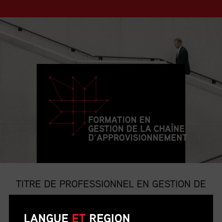
FORMATION EN
GESTION DE LA CHAÎNE
D’APPROVISIONNEMENT
TITRE DE PROFESSIONNEL EN GESTION DE
LA CHAÎNE D’APPROVISIONNEMENT
LANGUE
ET
REGION
Le titre de p.g.c.a. est le titre professionnel le plus convoité et