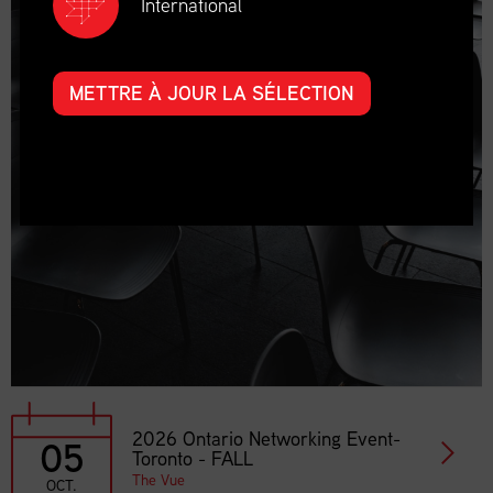
International
METTRE À JOUR LA SÉLECTION
2026 Ontario Networking Event-
05
Toronto - FALL
The Vue
OCT.