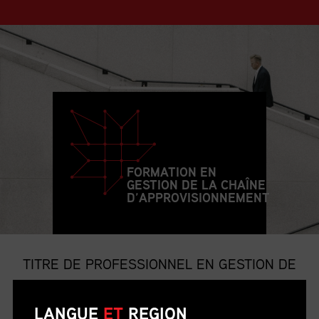
FORMATION EN
GESTION DE LA CHAÎNE
D’APPROVISIONNEMENT
TITRE DE PROFESSIONNEL EN GESTION DE
LA CHAÎNE D’APPROVISIONNEMENT
LANGUE
ET
REGION
Le titre de p.g.c.a. est le titre professionnel le plus convoité et