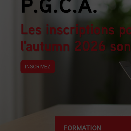
P.G.C.A.
Les inscriptions p
l'autumn 2026 son
INSCRIVEZ
FORMATION