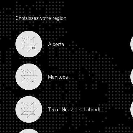
uvrant dans tous les rôles liés à la chaîne
isionnement, en passant par la logistique,
Choisissez votre region
ion, les opérations, la durabilité, le
s.
Alberta
AB
Manitoba
MB
Terre-Neuve-et-Labrador
NL