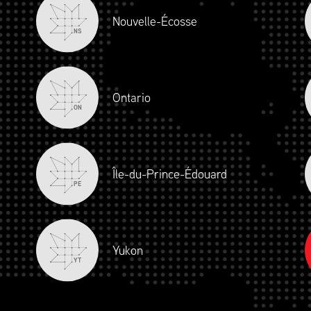
Nouvelle-Écosse
NS
Ontario
ON
Île-du-Prince-Édouard
PE
Yukon
YT