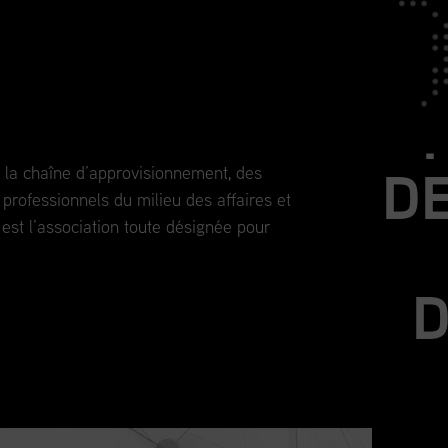
J
outes les étapes de votre
DE
de la chaîne d’approvisionnement, des
professionnels du milieu des affaires et
st l’association toute désignée pour
D