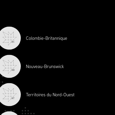
Chaîne d’approvisionnement Canada
définit les normes en matière
d’excellence et d’éthique et est la
principale source de perfectionnement
professionnel et d’agrément en gestion de
la chaîne d’approvisionnement au
Colombie-Britannique
BC
Canada. À titre de voix de l’industrie,
Chaîne d’approvisionnement Canada
siège toujours à la table pour enrichir les
discussions sur les réformes politiques et
Nouveau-Brunswick
NB
réglementaires.
Territoires du Nord-Ouest
NT