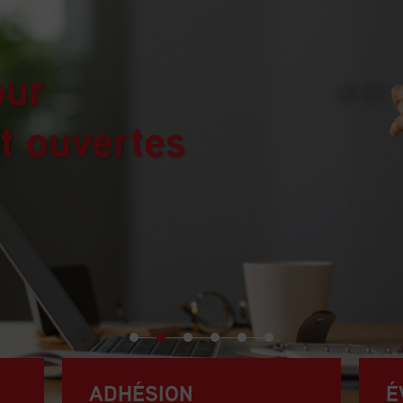
our
t ouvertes
ADHÉSION
É