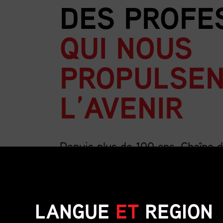
DES PROFE
QUI NOUS
PROPULSEN
L’AVENIR
Depuis plus de 100 ans, Chaîne 
la plus importante association au
la chaîne d’approvisionnement.
LANGUE
ET
REGION
Nous sommes forts de nos 4 000 membres, un