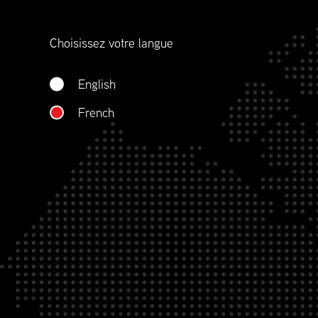
représentons aussi la profession plus large œ
d’approvisionnement, du sourçage, à l’approv
Choisissez votre langue
la gestion des stocks, le transport, la distribut
réapprovisionnement et la gestion de contrat
English
QUI NOUS SOMMES
French