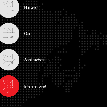
Nunavut
NU
Québec
QC
Saskatchewan
SK
International