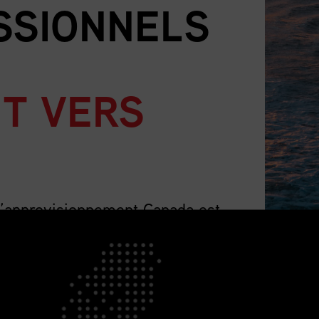
SSIONNELS
T VERS
d’approvisionnement Canada est
 pays pour les professionnels de
 nombre qui ne cesse de croître, et