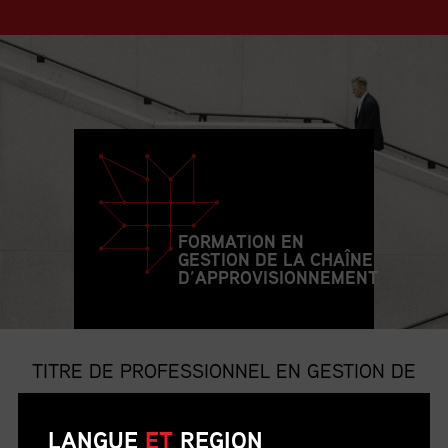
FORMATION EN
GESTION DE LA CHAÎNE
D’APPROVISIONNEMENT
TITRE DE PROFESSIONNEL EN GESTION DE
LA CHAÎNE D’APPROVISIONNEMENT
LANGUE
ET
REGION
Le titre de p.g.c.a. est le titre professionnel le plus convoité et