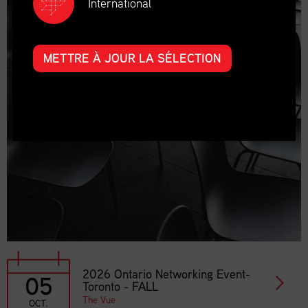
International
METTRE À JOUR LA SÉLECTION
2026 Ontario Networking Event-
05
Toronto - FALL
The Vue
OCT.