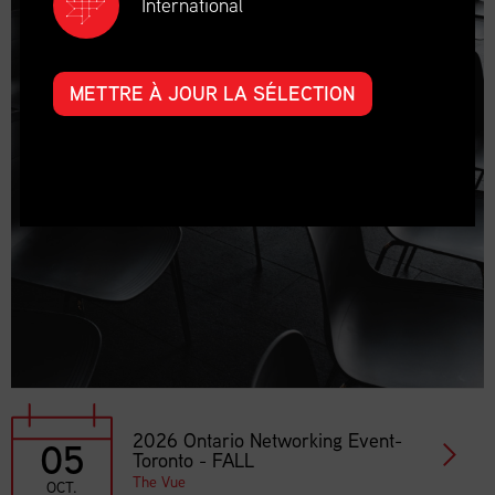
International
METTRE À JOUR LA SÉLECTION
2026 Ontario Networking Event-
05
Toronto - FALL
The Vue
OCT.