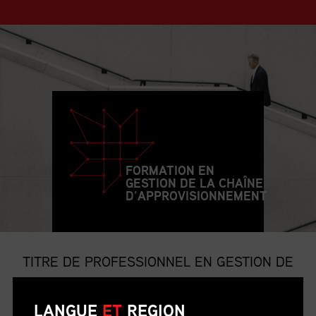
FORMATION EN
GESTION DE LA CHAÎNE
D’APPROVISIONNEMENT
TITRE DE PROFESSIONNEL EN GESTION DE
LA CHAÎNE D’APPROVISIONNEMENT
LANGUE
ET
REGION
Le titre de p.g.c.a. est le titre professionnel le plus convoité et