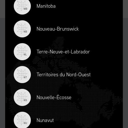
Manitoba
MB
FORMATION PROFESSIONNELLE
CONTINUE
Nouveau-Brunswick
NB
Terre-Neuve-et-Labrador
NL
Territoires du Nord-Ouest
CE QUE DISENT
NOS
NT
ÉTUDIANTS
Nouvelle-Écosse
NS
je
L’information transmise tout au long du programme était très
J
et
utile et avait de nombreuses applications concrètes pouvant
s
urs
immédiatement être utilisées dans mon milieu de travail. Je
de
Nunavut
NU
lus
recommande fortement ce programme à ceux et celles qui
de