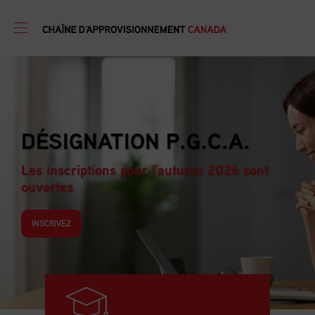
PROGRAMME DE
.
FORMATION EN GEST
D’APPROVISIONNEM
 sont
Les inscriptions pour l'autumn 2026
ouvertes
INSCRIVEZ