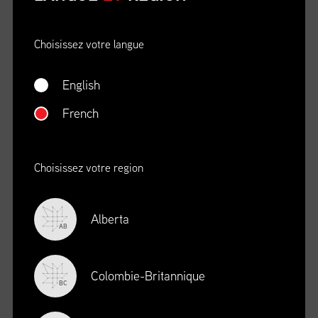
le plus répandu au Canada pour ceux et celles qui font leur
entrée dans la profession et qui avancent en tant que leaders
Choisissez votre langue
de la chaîne d’approvisionnement.
English
+ POUR EN SAVOIR PLUS
French
TITRE DE PROFESSIONNEL EN
Choisissez votre region
GESTION DE LA CHAÎNE
D’APPROVISIONNEMENT
Alberta
AB
FORMATION EN GESTION
D’APPROVISIONNEMENT
Colombie-Britannique
BC