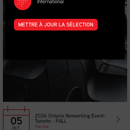
International
METTRE À JOUR LA SÉLECTION
2026 Ontario Networking Event-
05
Toronto - FALL
The Vue
OCT.