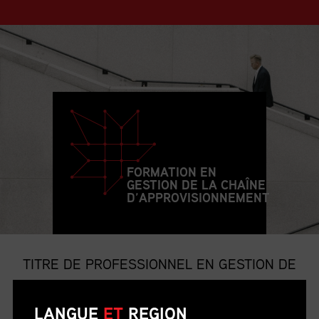
FORMATION EN
GESTION DE LA CHAÎNE
D’APPROVISIONNEMENT
TITRE DE PROFESSIONNEL EN GESTION DE
LA CHAÎNE D’APPROVISIONNEMENT
LANGUE
ET
REGION
Le titre de p.g.c.a. est le titre professionnel le plus convoité et