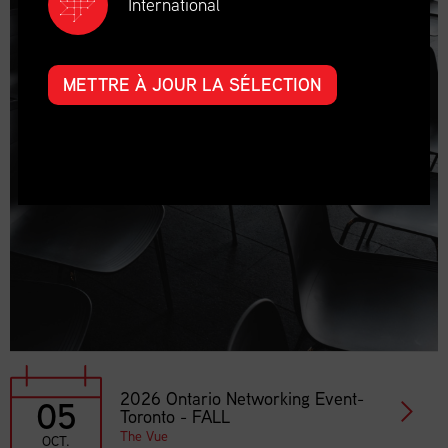
International
METTRE À JOUR LA SÉLECTION
2026 Ontario Networking Event-
05
Toronto - FALL
The Vue
OCT.