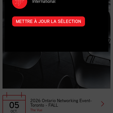
International
METTRE À JOUR LA SÉLECTION
2026 Ontario Networking Event-
05
Toronto - FALL
The Vue
OCT.