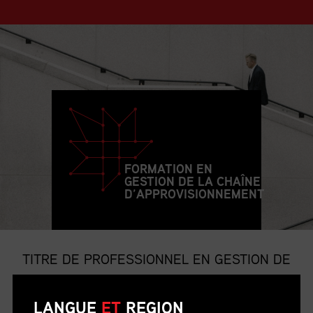
FORMATION EN
GESTION DE LA CHAÎNE
D’APPROVISIONNEMENT
TITRE DE PROFESSIONNEL EN GESTION DE
LA CHAÎNE D’APPROVISIONNEMENT
LANGUE
ET
REGION
Le titre de p.g.c.a. est le titre professionnel le plus convoité et