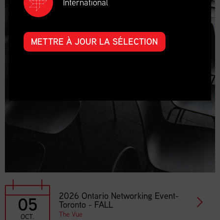
International
METTRE À JOUR LA SÉLECTION
2026 Ontario Networking Event-
05
Toronto - FALL
The Vue
OCT.