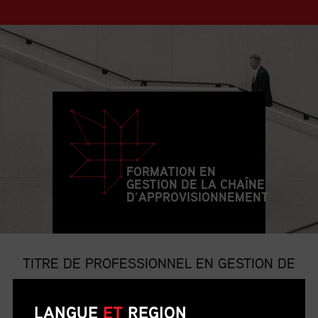
FORMATION EN
GESTION DE LA CHAÎNE
D’APPROVISIONNEMENT
TITRE DE PROFESSIONNEL EN GESTION DE
LA CHAÎNE D’APPROVISIONNEMENT
LANGUE
ET
REGION
Le titre de p.g.c.a. est le titre professionnel le plus convoité et