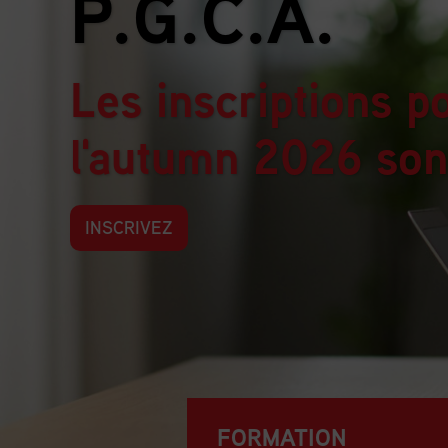
P.G.C.A.
Les inscriptions p
l'autumn 2026 son
INSCRIVEZ
FORMATION