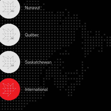
Nunavut
NU
Québec
QC
Saskatchewan
SK
International