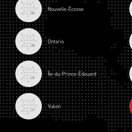
Nouvelle-Écosse
NS
Ontario
ON
Île-du-Prince-Édouard
PE
Yukon
YT