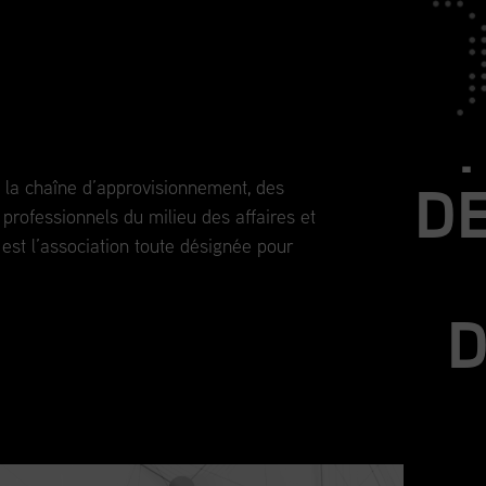
J
outes les étapes de votre
DE
de la chaîne d’approvisionnement, des
professionnels du milieu des affaires et
st l’association toute désignée pour
D