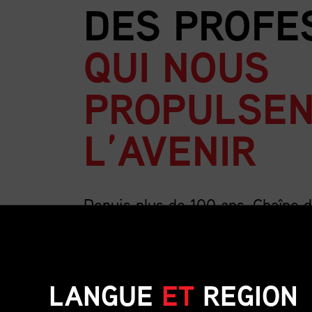
DES PROFE
QUI NOUS
PROPULSEN
L’AVENIR
Depuis plus de 100 ans, Chaîne 
la plus importante association au
la chaîne d’approvisionnement.
LANGUE
ET
REGION
Nous sommes forts de nos 4 000 membres, un