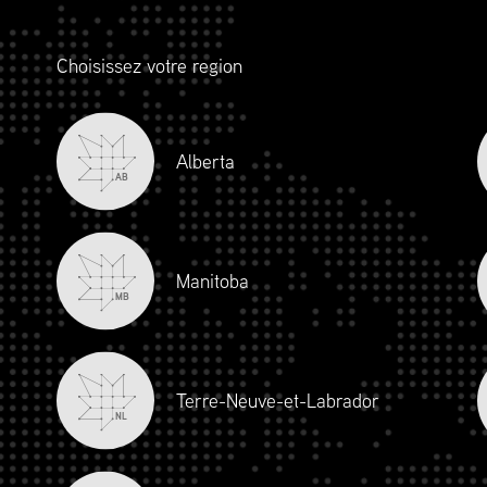
uvrant dans tous les rôles liés à la chaîne
isionnement, en passant par la logistique,
Choisissez votre region
ion, les opérations, la durabilité, le
s.
Alberta
AB
Manitoba
MB
Terre-Neuve-et-Labrador
NL