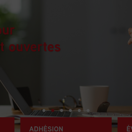
our
t ouvertes
ADHÉSION
É