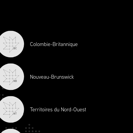
Chaîne d’approvisionnement Canada
définit les normes en matière
d’excellence et d’éthique et est la
principale source de perfectionnement
professionnel et d’agrément en gestion de
la chaîne d’approvisionnement au
Colombie-Britannique
BC
Canada. À titre de voix de l’industrie,
Chaîne d’approvisionnement Canada
siège toujours à la table pour enrichir les
discussions sur les réformes politiques et
Nouveau-Brunswick
NB
réglementaires.
Territoires du Nord-Ouest
NT