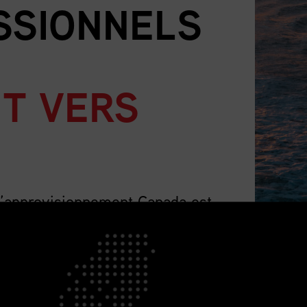
SSIONNELS
T VERS
d’approvisionnement Canada est
 pays pour les professionnels de
 nombre qui ne cesse de croître, et