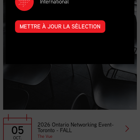
International
METTRE À JOUR LA SÉLECTION
2026 Ontario Networking Event-
05
Toronto - FALL
The Vue
OCT.