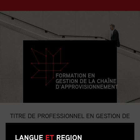
FORMATION EN
GESTION DE LA CHAÎNE
D’APPROVISIONNEMENT
TITRE DE PROFESSIONNEL EN GESTION DE
LA CHAÎNE D’APPROVISIONNEMENT
LANGUE
ET
REGION
Le titre de p.g.c.a. est le titre professionnel le plus convoité et