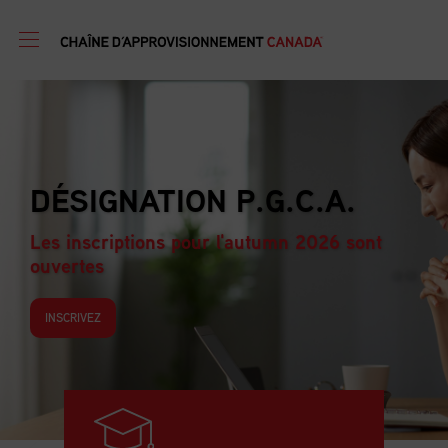
PROGRAMME DE
A.
FORMATION EN GES
D’APPROVISIONNE
26 sont
Les inscriptions pour l'autumn 20
ouvertes
INSCRIVEZ