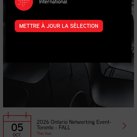
International
METTRE À JOUR LA SÉLECTION
2026 Ontario Networking Event-
05
Toronto - FALL
The Vue
OCT.