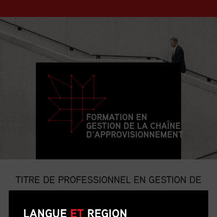
FORMATION EN
GESTION DE LA CHAÎNE
D’APPROVISIONNEMENT
TITRE DE PROFESSIONNEL EN GESTION DE
LA CHAÎNE D’APPROVISIONNEMENT
LANGUE
ET
REGION
Le titre de p.g.c.a. est le titre professionnel le plus convoité et