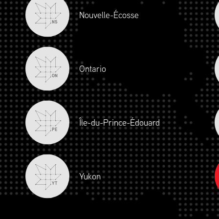
Nouvelle-Écosse
NS
Ontario
ON
Île-du-Prince-Édouard
PE
Yukon
YT