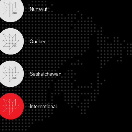
Nunavut
NU
Québec
QC
Saskatchewan
SK
International