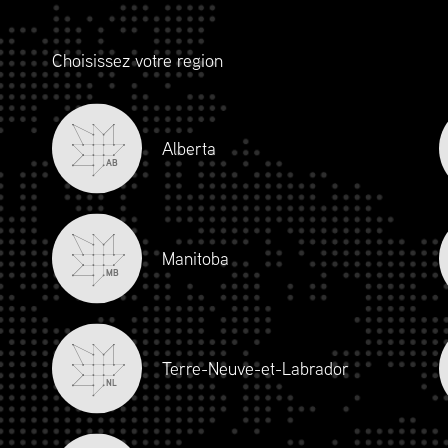
uvrant dans tous les rôles liés à la chaîne
isionnement, en passant par la logistique,
Choisissez votre region
ion, les opérations, la durabilité, le
s.
Alberta
AB
Manitoba
MB
Terre-Neuve-et-Labrador
NL