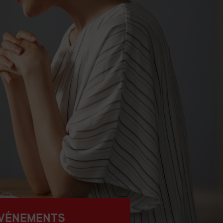
ESTION
’APPROVISIO
 inscriptions pour
utumn 2026 sont ouver
VEZ
VÉNEMENTS