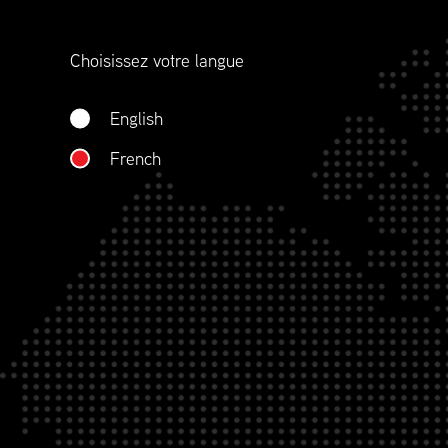
représentons aussi la profession plus large œ
d’approvisionnement, du sourçage, à l’approv
Choisissez votre langue
la gestion des stocks, le transport, la distribut
réapprovisionnement et la gestion de contrat
English
QUI NOUS SOMMES
French