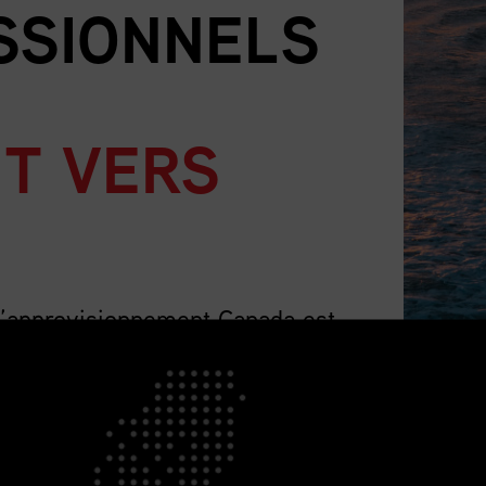
SSIONNELS
T VERS
d’approvisionnement Canada est
 pays pour les professionnels de
 nombre qui ne cesse de croître, et