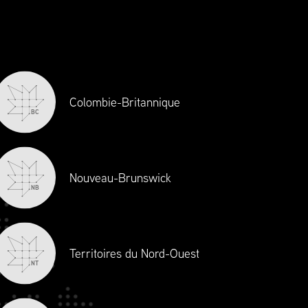
Chaîne d’approvisionnement Canada
définit les normes en matière
d’excellence et d’éthique et est la
principale source de perfectionnement
professionnel et d’agrément en gestion de
la chaîne d’approvisionnement au
Colombie-Britannique
BC
Canada. À titre de voix de l’industrie,
Chaîne d’approvisionnement Canada
siège toujours à la table pour enrichir les
discussions sur les réformes politiques et
Nouveau-Brunswick
NB
réglementaires.
Territoires du Nord-Ouest
NT