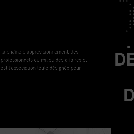
J
outes les étapes de votre
DE
de la chaîne d’approvisionnement, des
professionnels du milieu des affaires et
st l’association toute désignée pour
D