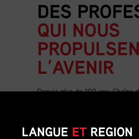
DES PROFE
QUI NOUS
PROPULSEN
L’AVENIR
Depuis plus de 100 ans, Chaîne 
la plus importante association au
la chaîne d’approvisionnement.
LANGUE
ET
REGION
Nous sommes forts de nos 4 000 membres, un