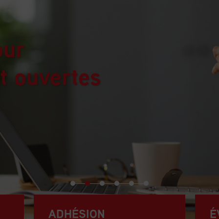
G
D
Les
l'a
INSCRI
ADHÉSION
É