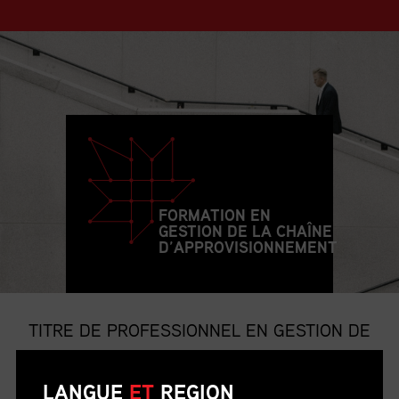
FORMATION EN
GESTION DE LA CHAÎNE
D’APPROVISIONNEMENT
TITRE DE PROFESSIONNEL EN GESTION DE
LA CHAÎNE D’APPROVISIONNEMENT
LANGUE
ET
REGION
Le titre de p.g.c.a. est le titre professionnel le plus convoité et