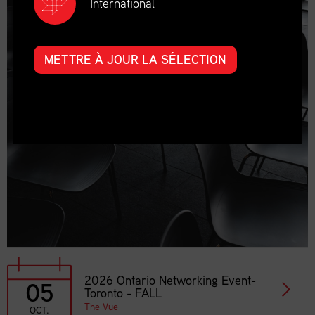
International
METTRE À JOUR LA SÉLECTION
2026 Ontario Networking Event-
05
Toronto - FALL
The Vue
OCT.