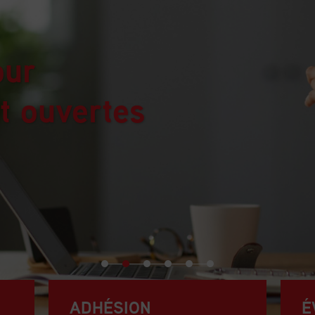
our
t ouvertes
ADHÉSION
É