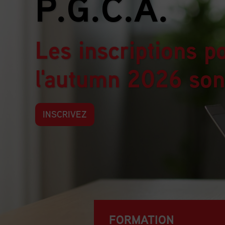
P.G.C.A.
Les inscriptions p
l'autumn 2026 son
INSCRIVEZ
FORMATION