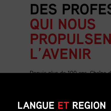
DES PROFE
QUI NOUS
PROPULSEN
L’AVENIR
Depuis plus de 100 ans, Chaîne 
la plus importante association au
la chaîne d’approvisionnement.
LANGUE
ET
REGION
Nous sommes forts de nos 4 000 membres, un