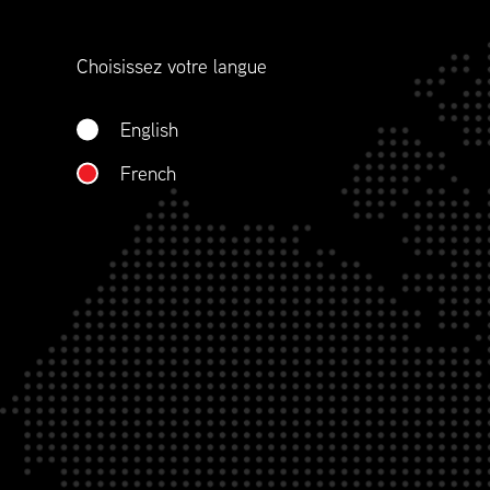
représentons aussi la profession plus large œ
d’approvisionnement, du sourçage, à l’approv
Choisissez votre langue
la gestion des stocks, le transport, la distribut
réapprovisionnement et la gestion de contrat
English
QUI NOUS SOMMES
French