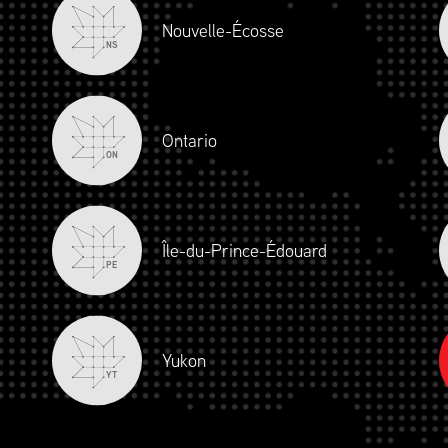
Nouvelle-Écosse
NS
Ontario
ON
Île-du-Prince-Édouard
PE
Yukon
YT