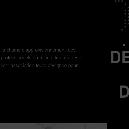
J
outes les étapes de votre
DE
de la chaîne d’approvisionnement, des
professionnels du milieu des affaires et
st l’association toute désignée pour
D