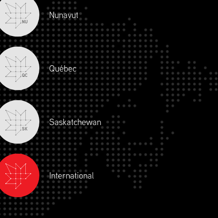
Nunavut
NU
Québec
QC
Saskatchewan
SK
International