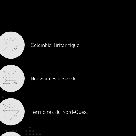
Chaîne d’approvisionnement Canada
définit les normes en matière
d’excellence et d’éthique et est la
principale source de perfectionnement
professionnel et d’agrément en gestion de
la chaîne d’approvisionnement au
Colombie-Britannique
BC
Canada. À titre de voix de l’industrie,
Chaîne d’approvisionnement Canada
siège toujours à la table pour enrichir les
discussions sur les réformes politiques et
Nouveau-Brunswick
NB
réglementaires.
Territoires du Nord-Ouest
NT