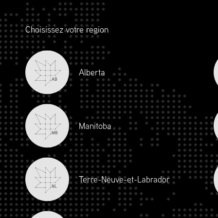
uvrant dans tous les rôles liés à la chaîne
isionnement, en passant par la logistique,
Choisissez votre region
ion, les opérations, la durabilité, le
s.
Alberta
AB
Manitoba
MB
Terre-Neuve-et-Labrador
NL