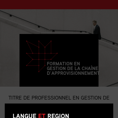
FORMATION EN
GESTION DE LA CHAÎNE
D’APPROVISIONNEMENT
TITRE DE PROFESSIONNEL EN GESTION DE
LA CHAÎNE D’APPROVISIONNEMENT
LANGUE
ET
REGION
Le titre de p.g.c.a. est le titre professionnel le plus convoité et