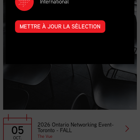
International
METTRE À JOUR LA SÉLECTION
2026 Ontario Networking Event-
05
Toronto - FALL
The Vue
OCT.