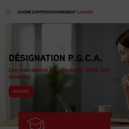
PROGRAMM
N P.G.C.A.
FORMATION
D’APPROVI
ur l'autumn 2026 sont
Les inscriptions po
ouvertes
INSCRIVEZ