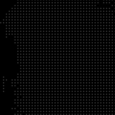
AGENDA
OBJECTIFS
Apprendre sur
les grands enjeux de la chaine du froid
les moyens et les équipements de la chaîne du fr
les meilleures pratiques, leurs performances et l
PROGRAMME
La chaine du froid, ses grands enjeux, son import
environnementale
Les acteurs de la chaîne du froid du producteur