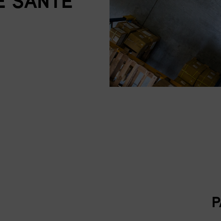
E SANTÉ
P