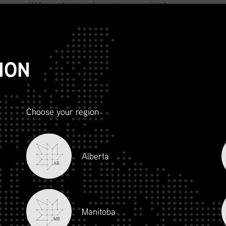
 nos sociétés contemporaines pour nourrir et
 notamment sanitaires, environnementaux et
e sont dues à une mauvaise gestion de la chaine
ION
sont perdus pour les mêmes raisons
missions de gaz à effet de serre mondiales et près
té
Choose your region
nnée au canada est perdu ou gaspillé, environ 15 %
e du froid.
Alberta
AB
froid
W
d sécuritaire et durable.
Manitoba
MB